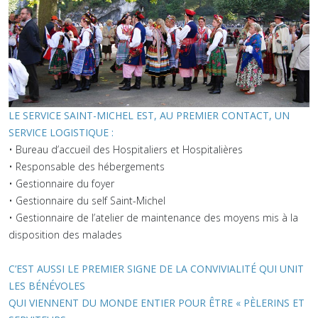
LE SERVICE SAI
NT-MICHEL EST, AU PREMIER CONTACT, UN
SERVICE LOGISTIQUE :
• Bureau d’accueil des Hospitaliers et Hospitalières
• Responsable des hébergements
• Gestionnaire du foyer
• Gestionnaire du self Saint-Michel
• Gestionnaire de l’atelier de maintenance des moyens mis à la
disposition des malades
C’EST AUSSI LE PREMIER SIGNE DE LA CONVIVIALITÉ QUI UNIT
LES BÉNÉVOLES
QUI VIENNENT DU MONDE ENTIER POUR ÊTRE « PÈLERINS ET