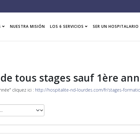
S
NUESTRA MISIÓN
LOS 6 SERVICIOS
SER UN HOSPITALARIO
de tous stages sauf 1ère an
née" cliquez ici :
http://hospitalite-nd-lourdes.com/fr/stages-forma